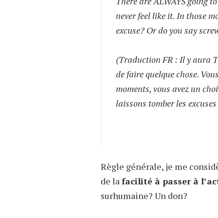
There are ALWAYS going to b
never feel like it. In those
excuse? Or do you say scre
(Traduction FR : Il y aura
de faire quelque chose. Vou
moments, vous avez un choix
laissons tomber les excuse
Règle générale, je me cons
de la
facilité à passer à l’a
surhumaine? Un don?