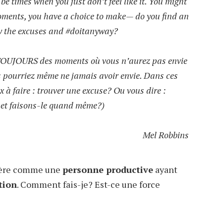
e times when you just don’t feel like it. You might
 moments, you have a choice to make— do you find an
w the excuses and #doitanyway?
 TOUJOURS des moments où vous n’aurez pas envie
s pourriez même ne jamais avoir envie. Dans ces
 à faire : trouver une excuse? Ou vous dire :
s et faisons-le quand même?)
Mel Robbins
idère comme une
personne productive
ayant
ction
. Comment fais-je? Est-ce une force