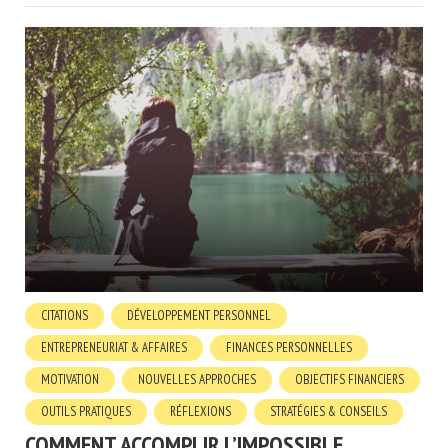
CITATIONS
DÉVELOPPEMENT PERSONNEL
ENTREPRENEURIAT & AFFAIRES
FINANCES PERSONNELLES
MOTIVATION
NOUVELLES APPROCHES
OBJECTIFS FINANCIERS
OUTILS PRATIQUES
RÉFLEXIONS
STRATÉGIES & CONSEILS
COMMENT ACCOMPLIR L’IMPOSSIBLE