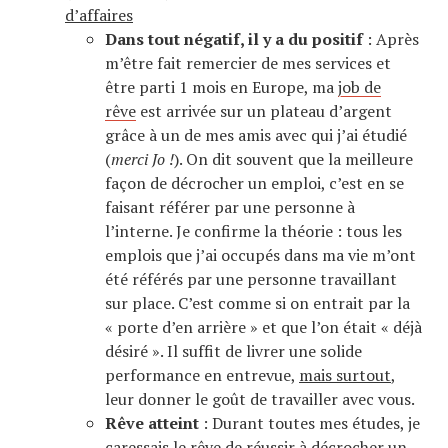
d’affaires
Dans tout négatif, il y a du positif
: Après
m’être fait remercier de mes services et
être parti 1 mois en Europe, ma
job de
rêve
est arrivée sur un plateau d’argent
grâce à un de mes amis avec qui j’ai étudié
(
merci Jo !
). On dit souvent que la meilleure
façon de décrocher un emploi, c’est en se
faisant référer par une personne à
l’interne. Je confirme la théorie : tous les
emplois que j’ai occupés dans ma vie m’ont
été référés par une personne travaillant
sur place. C’est comme si on entrait par la
« porte d’en arrière » et que l’on était « déjà
désiré ». Il suffit de livrer une solide
performance en entrevue,
mais surtout
,
leur donner le goût de travailler avec vous.
Rêve atteint
: Durant toutes mes études, je
caressais le rêve de réussir à décrocher un