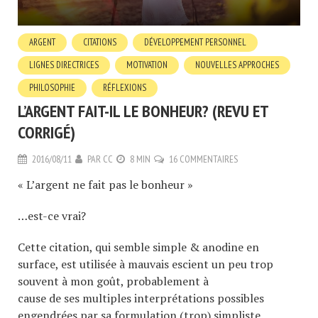
ARGENT
CITATIONS
DÉVELOPPEMENT PERSONNEL
LIGNES DIRECTRICES
MOTIVATION
NOUVELLES APPROCHES
PHILOSOPHIE
RÉFLEXIONS
L’ARGENT FAIT-IL LE BONHEUR? (REVU ET
CORRIGÉ)
2016/08/11
PAR
CC
8 MIN
16 COMMENTAIRES
« L’argent ne fait pas le bonheur »
…est-ce vrai?
Cette citation, qui semble simple & anodine en
surface, est utilisée à mauvais escient un peu trop
souvent à mon goût, probablement à
cause de ses multiples interprétations possibles
engendrées par sa formulation (trop) simpliste.