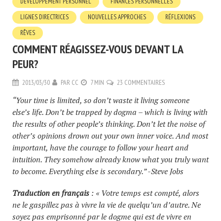
DÉVELOPPEMENT PERSONNEL
FINANCES PERSONNELLES
LIGNES DIRECTRICES
NOUVELLES APPROCHES
RÉFLEXIONS
RÊVES
COMMENT RÉAGISSEZ-VOUS DEVANT LA
PEUR?
2013/03/30
PAR
CC
7 MIN
23 COMMENTAIRES
“Your time is limited, so don’t waste it living someone
else’s life. Don’t be trapped by dogma – which is living with
the results of other people’s thinking. Don’t let the noise of
other’s opinions drown out your own inner voice. And most
important, have the courage to follow your heart and
intuition. They somehow already know what you truly want
to become. Everything else is secondary.” -Steve Jobs
Traduction en français
: « Votre temps est compté, alors
ne le gaspillez pas à vivre la vie de quelqu’un d’autre. Ne
soyez pas emprisonné par le dogme qui est de vivre en