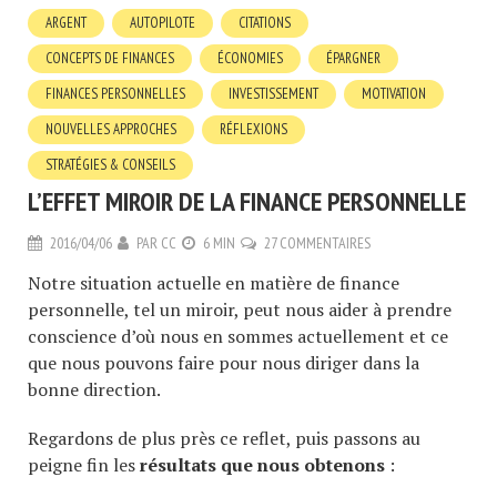
ARGENT
AUTOPILOTE
CITATIONS
CONCEPTS DE FINANCES
ÉCONOMIES
ÉPARGNER
FINANCES PERSONNELLES
INVESTISSEMENT
MOTIVATION
NOUVELLES APPROCHES
RÉFLEXIONS
STRATÉGIES & CONSEILS
L’EFFET MIROIR DE LA FINANCE PERSONNELLE
2016/04/06
PAR
CC
6 MIN
27 COMMENTAIRES
Notre situation actuelle en matière de finance
personnelle, tel un miroir, peut nous aider à prendre
conscience d’où nous en sommes actuellement et ce
que nous pouvons faire pour nous diriger dans la
bonne direction.
Regardons de plus près ce reflet, puis passons au
peigne fin les
résultats que nous obtenons
: