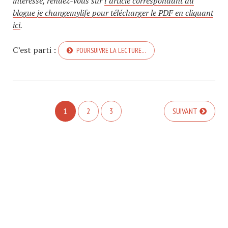
intéresse, rendez-vous sur
l’article correspondant du
blogue je changemylife pour télécharger le PDF en cliquant
ici
.
C’est parti :
POURSUIVRE LA LECTURE…
1
2
3
SUIVANT
COPYRIGHT © 2026. CREATED BY
MEKS
. POWERED BY
WORDPRESS
.
FINANCES PERSO