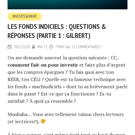
INVESTISSEMENT
LES FONDS INDICIELS : QUESTIONS &
RÉPONSES (PARTIE 1 : GILBERT)
2011/11/01
PAR
CC
7 MIN
31 COMMENTAIRES
On me demande souvent la question suivante : CC,
comment fait-on pour investir
et faire plus d’argent
que les comptes épargnes ? Tu fais quoi avec ton
RÉER, ton CÉLI ? Quelle est ta fameuse technique avec
les fonds « machindiciels » dont tu as brièvement parlé
dans le passé ? Est-ce que ça fonctionne ? Es-tu
satisfait ? À quoi ça ressemble ?
Mouhaha… Vous avez tellement raison chers lecteurs
(et lectrices!!).
À bien y penser, c’est même écrit tout au haut de mon