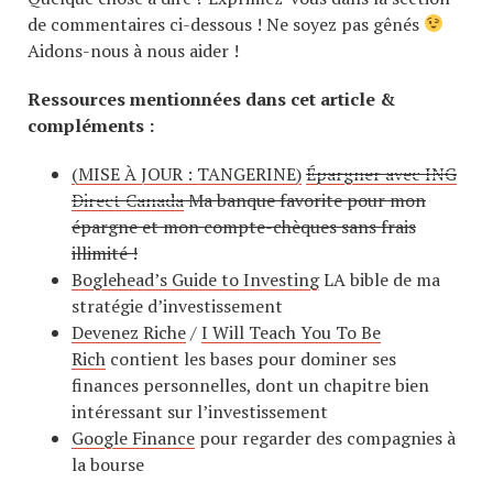
de commentaires ci-dessous ! Ne soyez pas gênés
Aidons-nous à nous aider !
Ressources mentionnées dans cet article &
compléments :
(MISE À JOUR :
TANGERINE
)
Épargner avec ING
Direct Canada
Ma banque favorite pour mon
épargne et mon compte-chèques sans frais
illimité !
Boglehead’s Guide to Investing
LA bible de ma
stratégie d’investissement
Devenez Riche
/
I Will Teach You To Be
Rich
contient les bases pour dominer ses
finances personnelles, dont un chapitre bien
intéressant sur l’investissement
Google Finance
pour regarder des compagnies à
la bourse