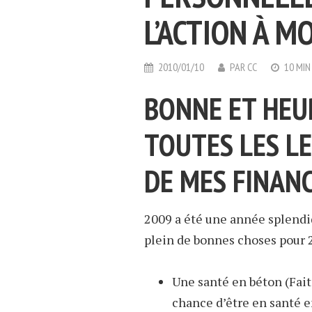
L’ACTION À M
2010/01/10
PAR
CC
10 MIN
BONNE ET HEU
TOUTES LES LE
DE MES FINAN
2009 a été une année splendid
plein de bonnes choses pour 
Une santé en béton (Faite
chance d’être en santé e