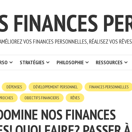
S FINANCES PE
AMÉLIOREZ VOS FINANCES PERSONNELLES, RÉALISEZ VOS RÊVES
ERSO
STRATÉGIES
PHILOSOPHIE
RESSOURCES
DÉPENSES
DÉVELOPPEMENT PERSONNEL
FINANCES PERSONNELLES
PROCHES
OBJECTIFS FINANCIERS
RÊVES
 DOMINE NOS FINANCES
S! QUOI FAIRE? PASSER À