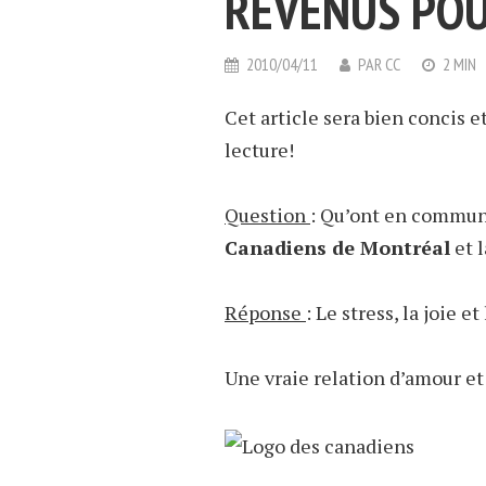
REVENUS POU
2010/04/11
PAR
CC
2 MIN
Cet article sera bien concis e
lecture!
Question
: Qu’ont en commun
Canadiens de Montréal
et l
Réponse
: Le stress, la joie e
Une vraie relation d’amour et