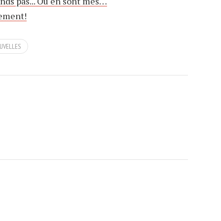
ands pas... Où en sont mes…
cement!
UVELLES