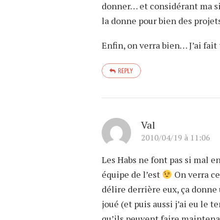
donner… et considérant ma sit
la donne pour bien des projet
Enfin, on verra bien… J’ai fa
REPLY
Val
2010/04/19 à 11:06
Les Habs ne font pas si mal e
équipe de l’est
On verra ce 
délire derrière eux, ça donne
joué (et puis aussi j’ai eu le
qu’ils peuvent faire maintena