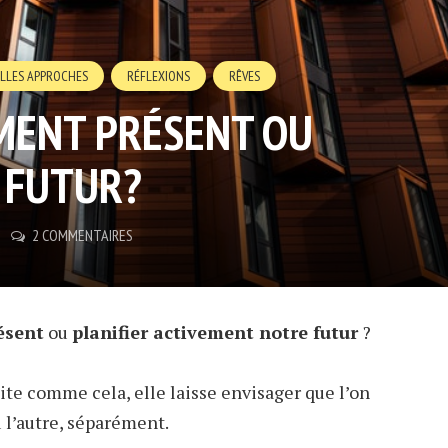
LLES APPROCHES
RÉFLEXIONS
RÊVES
MENT PRÉSENT OU
E FUTUR?
2 COMMENTAIRES
ésent
ou
planifier activement notre futur
?
dite comme cela, elle laisse envisager que l’on
 l’autre, séparément.