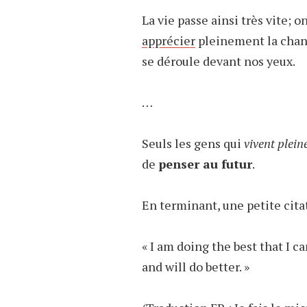
La vie passe ainsi très vite; o
apprécier
pleinement la chance
se déroule devant nos yeux.
…
Seuls les gens qui
vivent plei
de
penser au futur
.
En terminant, une petite citat
« I am doing the best that I c
and will do better. »