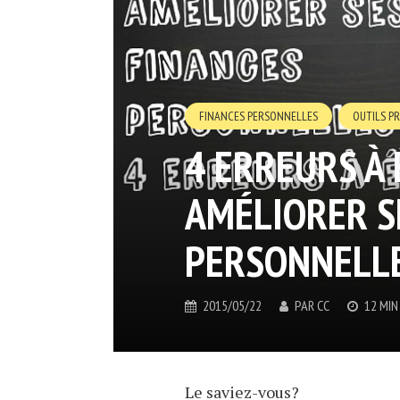
FINANCES PERSONNELLES
OUTILS P
4 ERREURS À
AMÉLIORER S
PERSONNELL
2015/05/22
PAR
CC
12 MIN
Le saviez-vous?