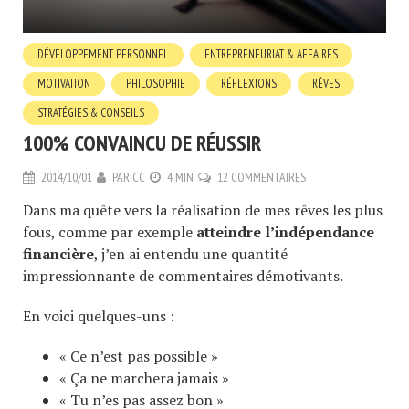
DÉVELOPPEMENT PERSONNEL
ENTREPRENEURIAT & AFFAIRES
MOTIVATION
PHILOSOPHIE
RÉFLEXIONS
RÊVES
STRATÉGIES & CONSEILS
100% CONVAINCU DE RÉUSSIR
2014/10/01
PAR
CC
4 MIN
12 COMMENTAIRES
Dans ma quête vers la réalisation de mes rêves les plus
fous, comme par exemple
atteindre l’indépendance
financière
, j’en ai entendu une quantité
impressionnante de commentaires démotivants.
En voici quelques-uns :
« Ce n’est pas possible »
« Ça ne marchera jamais »
« Tu n’es pas assez bon »