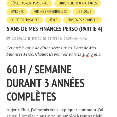
DÉVELOPPEMENT PERSONNEL
ENTREPRENEURIAT & AFFAIRES
ÉPARGNER
FINANCES PERSONNELLES
LE BLOGUE
OBJECTIFS FINANCIERS
RÊVES
STRATÉGIES & CONSEILS
5 ANS DE MES FINANCES PERSO (PARTIE 4)
2014/08/11
PAR
CC
14 MIN
6 COMMENTAIRES
Cet article est le 4e d’une série sur les 5 ans de Mes
Finances Perso. Cliquez ici pour les parties
1
,
2
,
3
&
5
.
60 H / SEMAINE
DURANT 3 ANNÉES
COMPLÈTES
Aujourd’hui, j’aimerais vous expliquer comment j’ai
réussi à jongler 3 ans avec un emploi à temps plein,