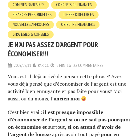
COMPTES BANCAIRES
CONCEPTS DE FINANCES
FINANCES PERSONNELLES
LIGNES DIRECTRICES
NOUVELLES APPROCHES
OBJECTIFS FINANCIERS
STRATÉGIES & CONSEILS
JE N’AI PAS ASSEZ D’ARGENT POUR
ÉCONOMISER!!!
2009/08/31
PAR
CC
5 MIN
23 COMMENTAIRES
Vous est-il déjà arrivé de penser cette phrase? Avez-
vous déjà pensé que d’économiser de l’argent est une
activité bien ennuyante et pas faite pour vous? Moi
aussi, ou du moins, l’
ancien moi
C’est bien vrai :
il est presque impossible
d’économiser de l’argent si on ne sait pas pourquoi
on économise
et
surtout,
si on attend d’avoir de
l’arge
nt de lousse
après avoir tout payé
pour en