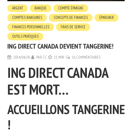
ARGENT
BANQUE
COMPTE ÉPARGNE
COMPTES BANCAIRES
CONCEPTS DE FINANCES
ÉPARGNER
FINANCES PERSONNELLES
FRAIS DE SERVICE
OUTILS PRATIQUES
ING DIRECT CANADA DEVIENT TANGERINE!
2014/04/28
PAR
CC
11 MIN
16 COMMENTAIRES
ING DIRECT CANADA
EST MORT…
ACCUEILLONS TANGERINE
!