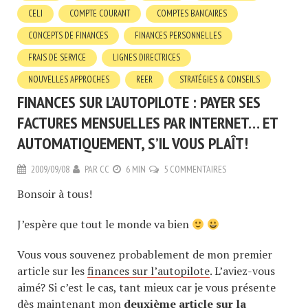
CELI
COMPTE COURANT
COMPTES BANCAIRES
CONCEPTS DE FINANCES
FINANCES PERSONNELLES
FRAIS DE SERVICE
LIGNES DIRECTRICES
NOUVELLES APPROCHES
REER
STRATÉGIES & CONSEILS
FINANCES SUR L’AUTOPILOTE : PAYER SES
FACTURES MENSUELLES PAR INTERNET… ET
AUTOMATIQUEMENT, S’IL VOUS PLAÎT!
2009/09/08
PAR
CC
6 MIN
5 COMMENTAIRES
Bonsoir à tous!
J’espère que tout le monde va bien
Vous vous souvenez probablement de mon premier
article sur les
finances sur l’autopilote
. L’aviez-vous
aimé? Si c’est le cas, tant mieux car je vous présente
dès maintenant mon
deuxième article sur la