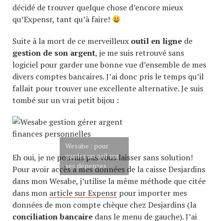
décidé de trouver quelque chose d’encore mieux
qu’Expensr, tant qu’à faire!
Suite à la mort de ce merveilleux
outil en ligne
de
gestion de son argent
, je me suis retrouvé sans
logiciel pour garder une bonne vue d’ensemble de mes
divers comptes bancaires. J’ai donc pris le temps qu’il
fallait pour trouver une excellente alternative. Je suis
tombé sur un vrai petit bijou :
Wesabe : pour
garder un oeil sur
Eh oui, je ne pouvais pas vous laisser sans solution!
ses dépenses
Pour avoir accès à mes données de la caisse Desjardins
dans mon Wesabe, j’utilise la même méthode que citée
dans mon
article sur Expensr
pour importer mes
données de mon compte chèque chez Desjardins (la
conciliation bancaire
dans le menu de gauche). J’ai