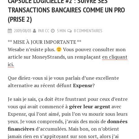
CAPSULE LOGICIELLE #2 : SUIVRE SES
TRANSACTIONS BANCAIRES COMME UN PRO
(PRISE 2)
2009/08/03
PAR
CC
5 MIN
8 COMMENTAIRES
** MISE À JOUR IMPORTANTE **
Wesabe n’existe plus.
Vous pouvez consulter mon
article sur MoneyStrands, un remplaçant
en cliquant
ici.
Que diriez-vous si je vous parlais d’une excellente
alternative au récent défunt
Expensr
?
Je sais je sais, ça doit être frustrant pour ceux d’entre
vous qui avait commencé à
gérer leur argent
avec
Expensr, qui l’ont aimé, puis l’on vu mourir sous leurs
yeux. Je vous comprends, j’avais des mois de
données
financières
d’accumulées. Mais bon, on n’obtient
jamais rien en s’appitoyant sur son sort, alors j’ai