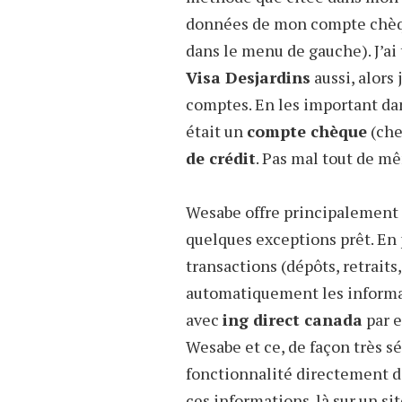
données de mon compte chèqu
dans le menu de gauche). J’ai
Visa Desjardins
aussi, alors
comptes. En les important dan
était un
compte chèque
(che
de crédit
. Pas mal tout de m
Wesabe offre principalement 
quelques exceptions prêt. En
transactions (dépôts, retraits
automatiquement les informa
avec
ing direct canada
par 
Wesabe et ce, de façon très séc
fonctionnalité directement da
ces informations-là sur un s