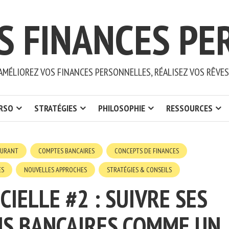
S FINANCES PE
AMÉLIOREZ VOS FINANCES PERSONNELLES, RÉALISEZ VOS RÊVES
ERSO
STRATÉGIES
PHILOSOPHIE
RESSOURCES
OURANT
COMPTES BANCAIRES
CONCEPTS DE FINANCES
ES
NOUVELLES APPROCHES
STRATÉGIES & CONSEILS
CIELLE #2 : SUIVRE SES
S BANCAIRES COMME UN