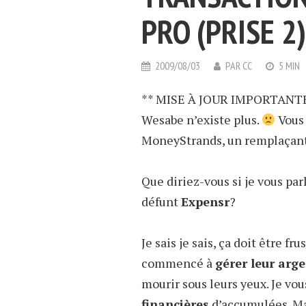
PRO (PRISE 2)
2009/08/03
PAR
CC
5 MIN
** MISE À JOUR IMPORTANTE
Wesabe n’existe plus.
Vous 
MoneyStrands, un remplaçan
Que diriez-vous si je vous par
défunt
Expensr
?
Je sais je sais, ça doit être f
commencé à
gérer leur arg
mourir sous leurs yeux. Je vo
financières
d’accumulées. Mai