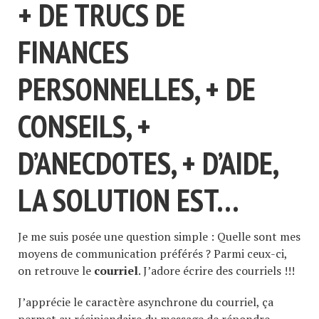
+ DE TRUCS DE
FINANCES
PERSONNELLES, + DE
CONSEILS, +
D’ANECDOTES, + D’AIDE,
LA SOLUTION EST…
Je me suis posée une question simple : Quelle sont mes
moyens de communication préférés ? Parmi ceux-ci,
on retrouve le
courriel
. J’adore écrire des courriels !!!
J’apprécie le caractère asynchrone du courriel, ça
permet au récipiendaire du message de répondre