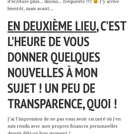
d’écriture plus… disons… fréquente !!!!
J’y arrive
bientôt, mais avant…
EN DEUXIÈME LIEU
, C’EST
L’HEURE DE VOUS
DONNER QUELQUES
NOUVELLES À MON
SUJET ! UN PEU DE
TRANSPARENCE, QUOI !
J’ai l’impression de ne pas vous avoir raconté où j’en
suis rendu avec mes propres finances personnelles
depuis déjà un bon moment !