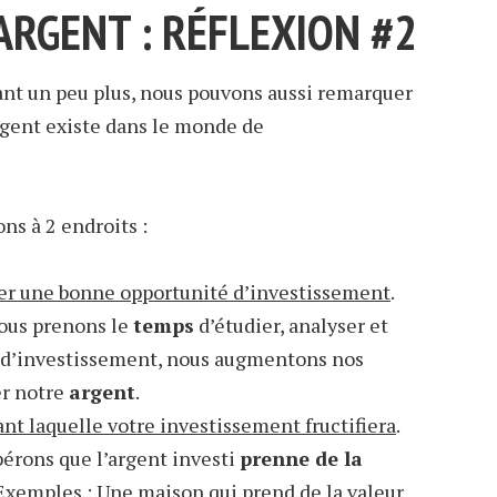
’ARGENT : RÉFLEXION #2
nt un peu plus, nous pouvons aussi remarquer
rgent existe dans le monde de
ns à 2 endroits :
er une bonne opportunité d’investissement
.
ous prenons le
temps
d’étudier, analyser et
 d’investissement, nous augmentons nos
er notre
argent
.
nt laquelle votre investissement fructifiera
.
érons que l’argent investi
prenne de la
 Exemples : Une maison qui prend de la valeur