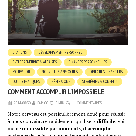
CITATIONS
DÉVELOPPEMENT PERSONNEL
ENTREPRENEURIAT & AFFAIRES
FINANCES PERSONNELLES
MOTIVATION
NOUVELLES APPROCHES
OBJECTIFS FINANCIERS
OUTILS PRATIQUES
RÉFLEXIONS
STRATÉGIES & CONSEILS
COMMENT ACCOMPLIR L’IMPOSSIBLE
2014/08/30
PAR
CC
9 MIN
11 COMMENTAIRES
Notre cerveau est particulièrement doué pour réussir
à nous convaincre rapidement qu’il sera
difficile
, voir
même
impossible par moments
, d’
accomplir
certaines des idées qui nous tiennent le plus à cœur.