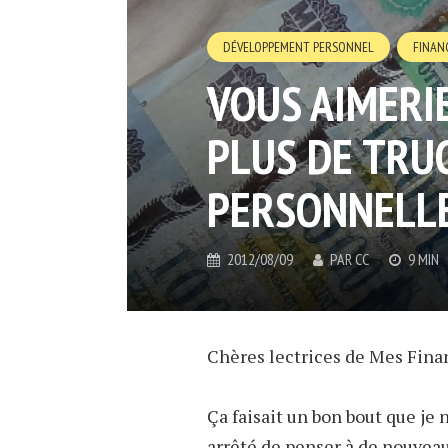
DÉVELOPPEMENT PERSONNEL
FINAN
VOUS AIMERIE
PLUS DE TRU
PERSONNELLE
2012/08/09
PAR
CC
9 MIN
Chères lectrices de Mes Fina
Ça faisait un bon bout que je n’
arrêté de penser à de nouvea