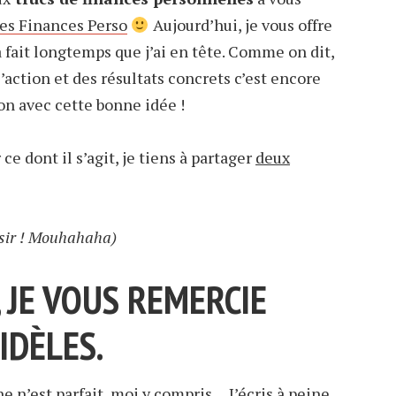
es Finances Perso
Aujourd’hui, je vous offre
 fait longtemps que j’ai en tête. Comme on dit,
l’action et des résultats concrets c’est encore
ion avec cette bonne idée !
 dont il s’agit, je tiens à partager
deux
laisir ! Mouhahaha)
, JE VOUS REMERCIE
IDÈLES.
 n’est parfait,
moi y compris
… J’écris à peine