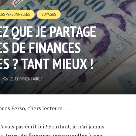
CES PERSONNELLES
VOYAGES
Z QUE JE PARTAGE
CS DE FINANCES
S ? TANT MIEUX !
21 COMMENTAIRES
nces Perso, chers lecteurs…
avais pas écrit ici ! Pourtant, je n’ai jamais
ux
trucs de finances personnelles
à vous