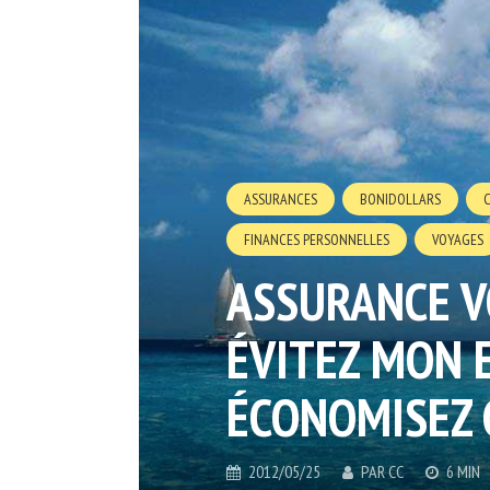
ASSURANCES
BONIDOLLARS
FINANCES PERSONNELLES
VOYAGES
ASSURANCE V
ÉVITEZ MON 
ÉCONOMISEZ 
2012/05/25
PAR
CC
6 MIN