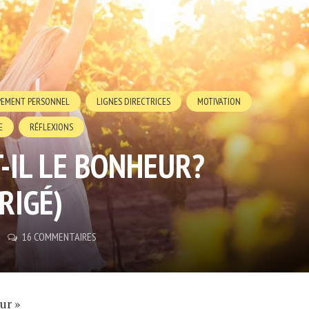
PEMENT PERSONNEL
LIGNES DIRECTRICES
MOTIVATION
E
RÉFLEXIONS
T-IL LE BONHEUR?
RIGÉ)
16 COMMENTAIRES
ur »