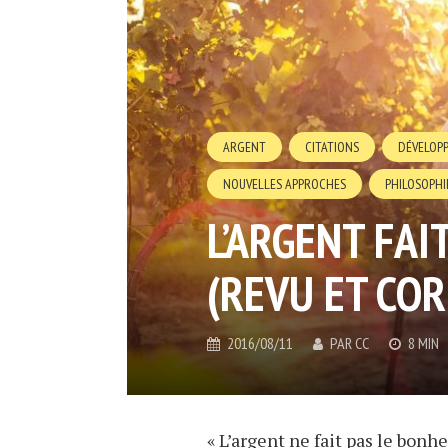
ARGENT
CITATIONS
DÉVELOP
NOUVELLES APPROCHES
PHILOSOPHI
L’ARGENT FAI
(REVU ET COR
2016/08/11
PAR
CC
8 MIN
« L’argent ne fait pas le bonhe