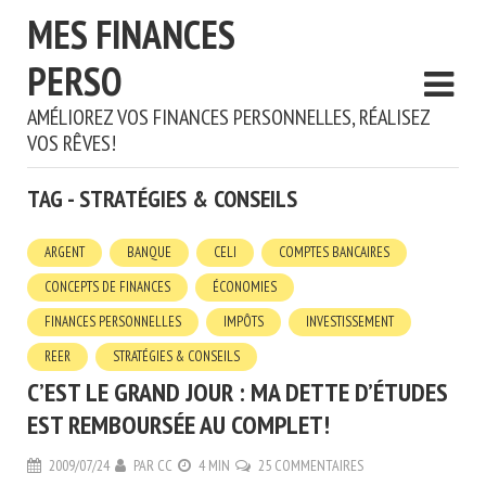
MES FINANCES
PERSO
AMÉLIOREZ VOS FINANCES PERSONNELLES, RÉALISEZ
VOS RÊVES!
TAG - STRATÉGIES & CONSEILS
ARGENT
BANQUE
CELI
COMPTES BANCAIRES
CONCEPTS DE FINANCES
ÉCONOMIES
FINANCES PERSONNELLES
IMPÔTS
INVESTISSEMENT
REER
STRATÉGIES & CONSEILS
C’EST LE GRAND JOUR : MA DETTE D’ÉTUDES
EST REMBOURSÉE AU COMPLET!
2009/07/24
PAR
CC
4 MIN
25 COMMENTAIRES