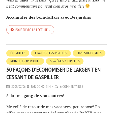
petit commentaire pourrait bien gros m’aider!
Accumuler des bonidollars avec Desjardins
POURSUIVRE LA LECTURE…
ÉCONOMIES
FINANCES PERSONNELLES
LIGNES DIRECTRICES
NOUVELLES APPROCHES
STRATÉGIES & CONSEILS
50 FAÇONS D’ÉCONOMISER DE L’ARGENT EN
CESSANT DE GASPILLER
2009/07/06
PAR
CC
3 MIN
6 COMMENTAIRES
Salut ma
gang de vous autres
!
Me voilà de retour de mes vacances, peu reposé! En
effet, mes vacances ont été remplies de PARTY avec