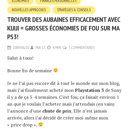
ÉCONOMIES
FINANCES PERSONNELLES
NOUVELLES APPROCHES
STRATÉGIES & CONSEILS
TROUVER DES AUBAINES EFFICACEMENT AVEC
KIJIJI = GROSSES ÉCONOMIES DE FOU SUR MA
PS3!
2009/06/20
PAR
CC
8 MIN
5 COMMENTAIRES
Salut à tous!
Bonne fin de semaine
Je ne l’ai pas encore dit à tout le monde sur mon blog,
mais j’ai finalement acheté mon
Playstation 3
de Sony
il y a de ça 3-4 semaines. C’est fou, ça faisait environ 1
an que je voulais l’acheter mais j’attendais (en vain)
l’annonce d’une
chute de prix
. Elle n’est jamais
arrivée, alors j’ai décidé de créer moi-même mon
« price drop ».