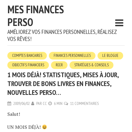
MES FINANCES
PERSO
AMÉLIOREZ VOS FINANCES PERSONNELLES, RÉALISEZ
VOS RÊVES!
COMPTES BANCAIRES
FINANCES PERSONNELLES
LE BLOGUE
OBJECTIFS FINANCIERS
REER
STRATÉGIES & CONSEILS
1 MOIS DÉJÀ! STATISTIQUES, MISES À JOUR,
TROUVER DE BONS LIVRES EN FINANCES,
NOUVELLES PERSO…
2009/06/02
PAR
CC
6 MIN
11 COMMENTAIRES
Salut!
UN MOIS DÉJÀ!