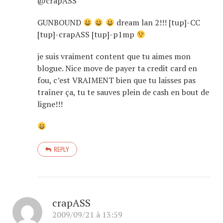
@crapASS
GUNBOUND
dream lan 2!!! [tup]-CC
[tup]-crapASS [tup]-p1mp
je suis vraiment content que tu aimes mon
blogue. Nice move de payer ta credit card en
fou, c’est VRAIMENT bien que tu laisses pas
traîner ça, tu te sauves plein de cash en bout de
ligne!!!
REPLY
crapASS
2009/09/21 à 13:59