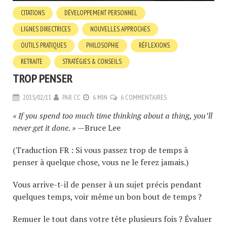
CITATIONS
DÉVELOPPEMENT PERSONNEL
LIGNES DIRECTRICES
NOUVELLES APPROCHES
OUTILS PRATIQUES
PHILOSOPHIE
RÉFLEXIONS
RETRAITE
STRATÉGIES & CONSEILS
TROP PENSER
2015/02/11
PAR
CC
6 MIN
6 COMMENTAIRES
« If you spend too much time thinking about a thing, you’ll
never get it done. »
—Bruce Lee
(Traduction FR : Si vous passez trop de temps à
penser à quelque chose, vous ne le ferez jamais.)
Vous arrive-t-il de penser à un sujet précis pendant
quelques temps, voir même un bon bout de temps ?
Remuer le tout dans votre tête plusieurs fois ? Évaluer