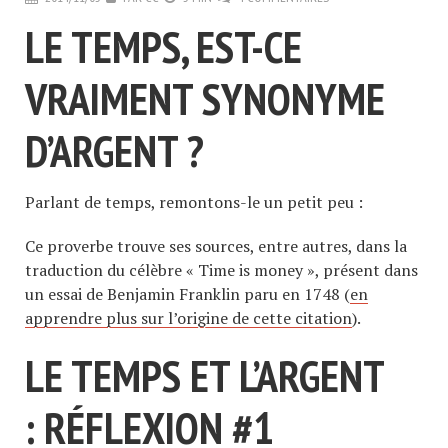
LE TEMPS, EST-CE
VRAIMENT SYNONYME
D’ARGENT ?
Parlant de temps, remontons-le un petit peu :
Ce proverbe trouve ses sources, entre autres, dans la
traduction du célèbre « Time is money », présent dans
un essai de Benjamin Franklin paru en 1748 (
en
apprendre plus sur l’origine de cette citation
).
LE TEMPS ET L’ARGENT
: RÉFLEXION #1