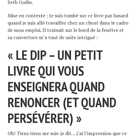
Seth Godin.
Mise en contexte : Je suis tombé sur ce livre par hasard
quand je suis allé travailler chez un client dans le cadre
de mon emploi. Il traînait sur le bord de la fenêtre et
sa couverture m’a tout de suite intrigué :
« LE DIP – UN PETIT
LIVRE QUI VOUS
ENSEIGNERA QUAND
RENONCER (ET QUAND
PERSÉVÉRER) »
Oh! Tiens tiens me suis-je dit… j’ai l’impression que ce