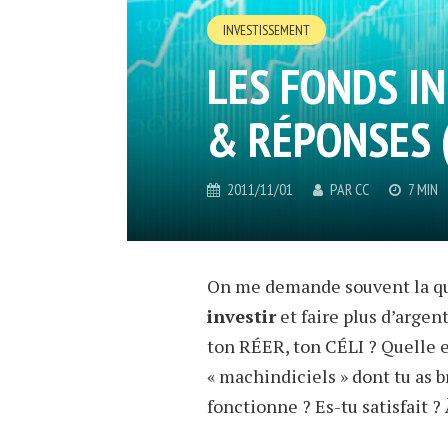
INVESTISSEMENT
LES FONDS IN
& RÉPONSES (
2011/11/01
PAR
CC
7 MIN
On me demande souvent la qu
investir
et faire plus d’argen
ton RÉER, ton CÉLI ? Quelle 
« machindiciels » dont tu as 
fonctionne ? Es-tu satisfait ?