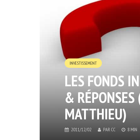
INVESTISSEMENT
LES FONDS IN
& RÉPONSES (
MATTHIEU)
2011/12/02
PAR
CC
8 MIN