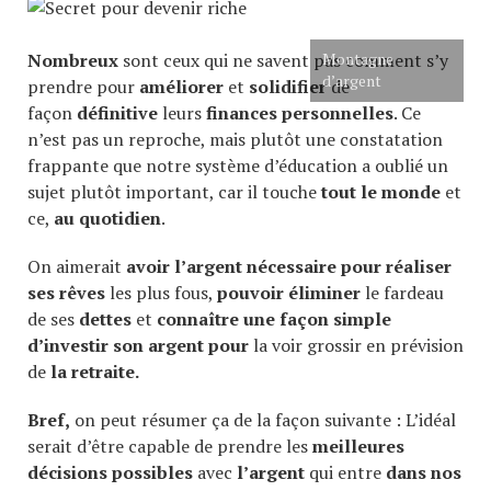
Nombreux
sont ceux qui ne savent pas comment s’y
Montagne
d’argent
prendre pour
améliorer
et
solidifier
de
façon
définitive
leurs
finances personnelles
. Ce
n’est pas un reproche, mais plutôt une constatation
frappante que notre système d’éducation a oublié un
sujet plutôt important, car il touche
tout le monde
et
ce,
au quotidien
.
On aimerait
avoir l’argent nécessaire pour réaliser
ses rêves
les plus fous,
pouvoir éliminer
le fardeau
de ses
dettes
et
connaître une façon simple
d’investir son argent pour
la voir grossir en prévision
de
la retraite.
Bref,
on peut résumer ça de la façon suivante : L’idéal
serait d’être capable de prendre les
meilleures
décisions possibles
avec
l’argent
qui entre
dans nos