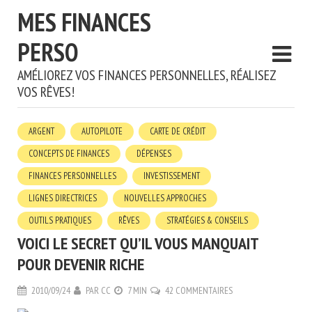
MES FINANCES
PERSO
AMÉLIOREZ VOS FINANCES PERSONNELLES, RÉALISEZ
VOS RÊVES!
ARGENT
AUTOPILOTE
CARTE DE CRÉDIT
CONCEPTS DE FINANCES
DÉPENSES
FINANCES PERSONNELLES
INVESTISSEMENT
LIGNES DIRECTRICES
NOUVELLES APPROCHES
OUTILS PRATIQUES
RÊVES
STRATÉGIES & CONSEILS
VOICI LE SECRET QU’IL VOUS MANQUAIT
POUR DEVENIR RICHE
2010/09/24
PAR
CC
7 MIN
42 COMMENTAIRES