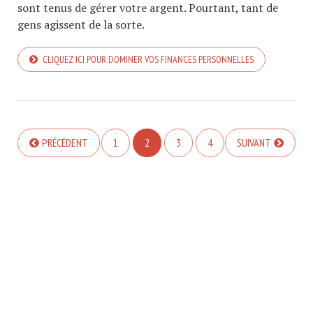
sont tenus de gérer votre argent. Pourtant, tant de
gens agissent de la sorte.
CLIQUEZ ICI POUR DOMINER VOS FINANCES PERSONNELLES
PRÉCÉDENT
1
2
3
4
SUIVANT
COPYRIGHT © 2026. CREATED BY
MEKS
. POWERED BY
WORDPRESS
.
FINANCES PERSO