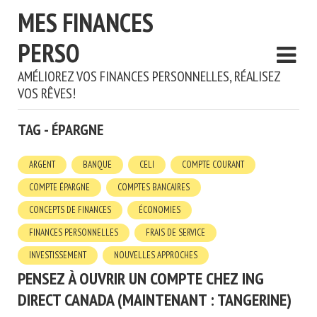
MES FINANCES
PERSO
AMÉLIOREZ VOS FINANCES PERSONNELLES, RÉALISEZ
VOS RÊVES!
TAG - ÉPARGNE
ARGENT
BANQUE
CELI
COMPTE COURANT
COMPTE ÉPARGNE
COMPTES BANCAIRES
CONCEPTS DE FINANCES
ÉCONOMIES
FINANCES PERSONNELLES
FRAIS DE SERVICE
INVESTISSEMENT
NOUVELLES APPROCHES
PENSEZ À OUVRIR UN COMPTE CHEZ ING
DIRECT CANADA (MAINTENANT : TANGERINE)