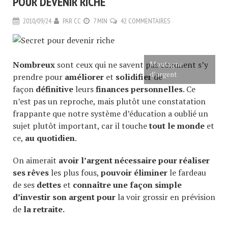
POUR DEVENIR RICHE
2010/09/24
PAR
CC
7 MIN
42 COMMENTAIRES
Nombreux
sont ceux qui ne savent pas comment s’y
Montagne
d’argent
prendre pour
améliorer
et
solidifier
de
façon
définitive
leurs
finances personnelles
. Ce
n’est pas un reproche, mais plutôt une constatation
frappante que notre système d’éducation a oublié un
sujet plutôt important, car il touche
tout le monde
et
ce,
au quotidien
.
On aimerait
avoir l’argent nécessaire pour réaliser
ses rêves
les plus fous,
pouvoir éliminer
le fardeau
de ses
dettes
et
connaître une façon simple
d’investir son argent pour
la voir grossir en prévision
de
la retraite.