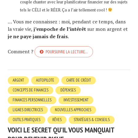
couple chanter avec leur planificateur financier sur des sujets
tels le CÉLI et le RÉER. Ça a l’air tellement cool !
… Vous me connaissez : moi, pendant ce temps, dans
la vraie vie,
j’empoche de l’intérêt
sur mon argent et
je ne paye jamais de frais
.
Comment ?
POURSUIVRE LA LECTURE…
ARGENT
AUTOPILOTE
CARTE DE CRÉDIT
CONCEPTS DE FINANCES
DÉPENSES
FINANCES PERSONNELLES
INVESTISSEMENT
LIGNES DIRECTRICES
NOUVELLES APPROCHES
OUTILS PRATIQUES
RÊVES
STRATÉGIES & CONSEILS
VOICI LE SECRET QU’IL VOUS MANQUAIT