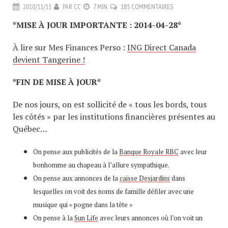
2010/11/11
PAR
CC
7 MIN
185 COMMENTAIRES
*MISE À JOUR IMPORTANTE : 2014-04-28*
À lire sur Mes Finances Perso :
ING Direct Canada
devient Tangerine !
*FIN DE MISE À JOUR*
De nos jours, on est sollicité de « tous les bords, tous
les côtés » par les institutions financières présentes au
Québec…
On pense aux publicités de la
Banque Royale RBC
avec leur
bonhomme au chapeau à l’allure sympathique.
On pense aux annonces de la
caisse Desjardins
dans
lesquelles on voit des noms de famille défiler avec une
musique qui « pogne dans la tête »
On pense à la
Sun Life
avec leurs annonces où l’on voit un