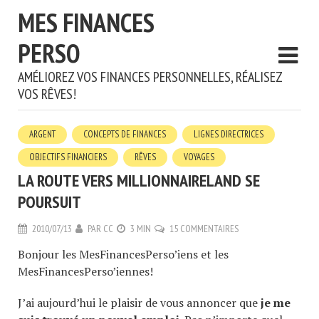
MES FINANCES
PERSO
AMÉLIOREZ VOS FINANCES PERSONNELLES, RÉALISEZ
VOS RÊVES!
ARGENT
CONCEPTS DE FINANCES
LIGNES DIRECTRICES
OBJECTIFS FINANCIERS
RÊVES
VOYAGES
LA ROUTE VERS MILLIONNAIRELAND SE
POURSUIT
2010/07/13
PAR
CC
3 MIN
15 COMMENTAIRES
Bonjour les MesFinancesPerso’iens et les
MesFinancesPerso’iennes!
J’ai aujourd’hui le plaisir de vous annoncer que
je me